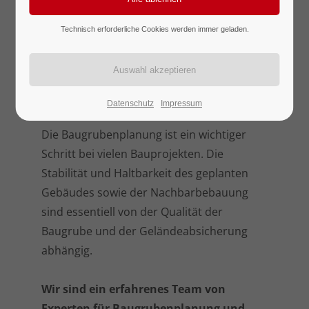
Bohrträgerverbau (Berliner Verbau) und
Technisch erforderliche Cookies werden immer geladen.
Spundbohlenverbau /
Kanaldielenverbau für Baugruben,
Böschungssicherungen und
Kanaltrassen.
Datenschutz
Impressum
Die Baugrubenplanung ist ein wichtiger
Schritt bei vielen Bauprojekten. Die
Stabilität und Haltbarkeit des geplanten
Gebäudes sowie der Nachbarbebauung
sind essentiell von der Qualität der
Baugrube und der Geländeabsicherung
abhängig.
Wir sind ein erfahrenes Team von
Experten für Baugrubenplanung und